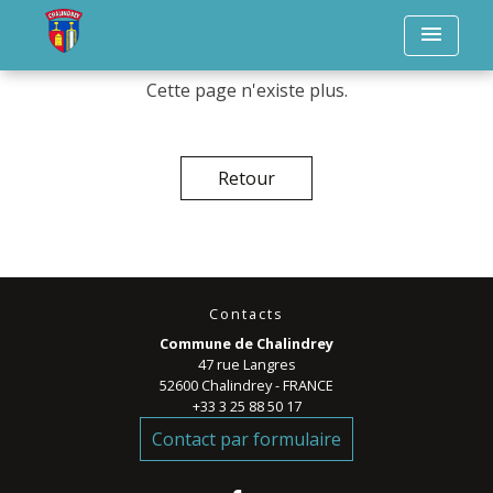
menu
Cette page n'existe plus.
Retour
Contacts
Commune de Chalindrey
47 rue Langres
52600 Chalindrey - FRANCE
+33 3 25 88 50 17
Contact par formulaire