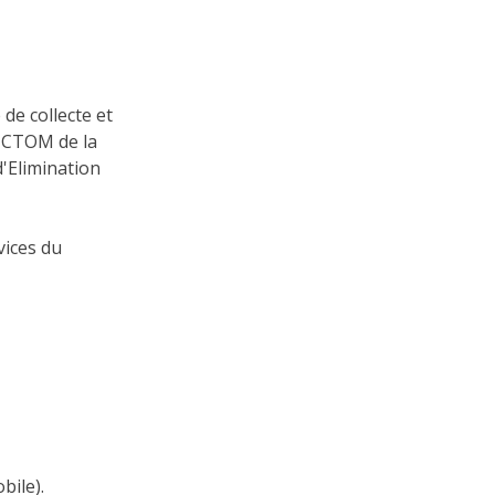
e collecte et
MICTOM de la
'Elimination
vices du
bile).