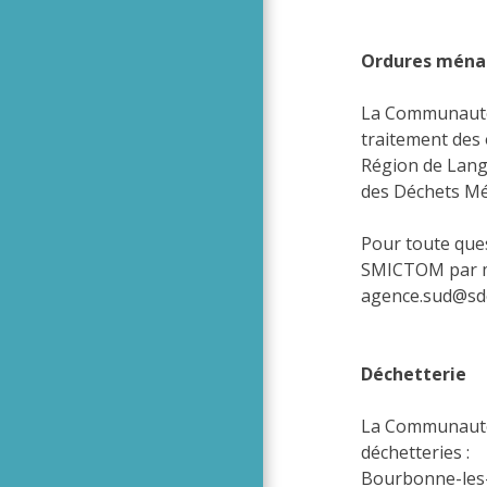
Ordures ména
La Communauté 
traitement des
Région de Lang
des Déchets Mé
Pour toute ques
SMICTOM par ma
agence.sud@sd
Déchetterie
La Communauté 
déchetteries :
Bourbonne-les-B