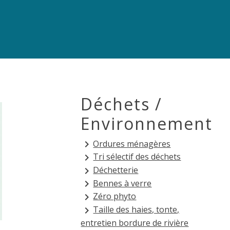
Déchets /
Environnement
Ordures ménagères
keyboard_arrow_right
Tri sélectif des déchets
keyboard_arrow_right
Déchetterie
keyboard_arrow_right
Bennes à verre
keyboard_arrow_right
Zéro phyto
keyboard_arrow_right
Taille des haies, tonte,
keyboard_arrow_right
entretien bordure de rivière