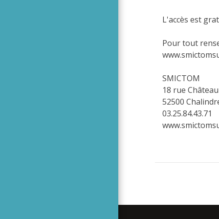
L'accès est grat
Pour tout rense
www.smictomsud
SMICTOM
18 rue Châtea
52500 Chalindr
03.25.84.43.71
www.smictomsu