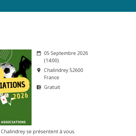
05 Septembre 2026
date_range
(14:00)
Chalindrey 52600
room
France
Gratuit
account_balance_wallet
 Chalindrey se présentent à vous.