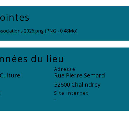
jointes
sociations 2026.png (PNG - 0.48Mo)
nnées du lieu
Adresse
Culturel
Rue Pierre Semard
52600 Chalindrey
l
Site internet
-