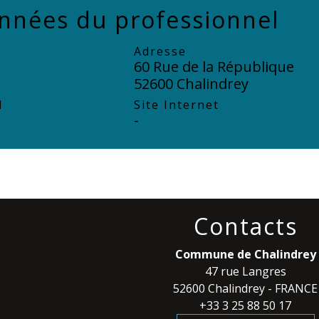
nnées du professionnel
Adresse
60 Rue de la République
52600 Chalindrey
l
Site Internet
-
Contacts
Commune de Chalindrey
47 rue Langres
52600 Chalindrey - FRANCE
+33 3 25 88 50 17