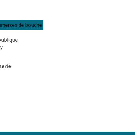
mmerces de bouche
publique
ey
serie