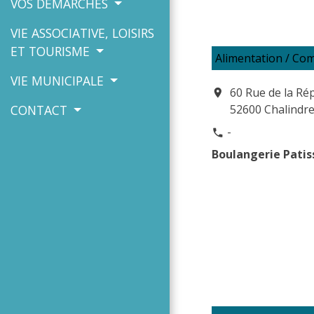
VOS DÉMARCHES
VIE ASSOCIATIVE, LOISIRS
ET TOURISME
Alimentation / Co
VIE MUNICIPALE
60 Rue de la Ré
location_on
CONTACT
52600 Chalindr
-
phone
Boulangerie Patis