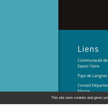
Liens
Communauté de
Savoir-Faire
Pays de Langres
Conseil Départe
Marne
This site uses cookies and gives you
Préfecture de l