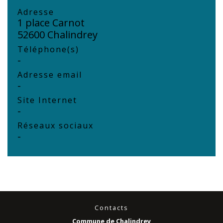
Adresse
1 place Carnot
52600 Chalindrey
Téléphone(s)
-
Adresse email
-
Site Internet
-
Réseaux sociaux
-
Contacts
Commune de Chalindrey