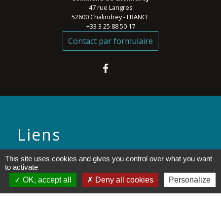
47 rue Langres
52600 Chalindrey - FRANCE
+33 3 25 88 50 17
Contact par formulaire
Liens
Communauté de Communes
This site uses cookies and gives you control over what you want
to activate
des Savoir-Faire
OK, accept all
Deny all cookies
Personalize
Pays de Langres - PETR
Conseil Départemental de la