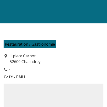
Restauration / Gastronomie
1 place Carnot
location_on
52600 Chalindrey
-
phone
Café - PMU