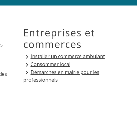
Entreprises et
commerces
és
Installer un commerce ambulant
keyboard_arrow_right
Consommer local
keyboard_arrow_right
Démarches en mairie pour les
keyboard_arrow_right
des
professionnels