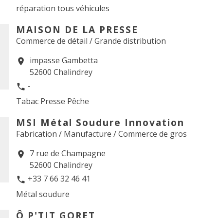
réparation tous véhicules
MAISON DE LA PRESSE
Commerce de détail / Grande distribution
impasse Gambetta
location_on
52600 Chalindrey
-
phone
Tabac Presse Pêche
MSI Métal Soudure Innovation
Fabrication / Manufacture / Commerce de gros
7 rue de Champagne
location_on
52600 Chalindrey
+33 7 66 32 46 41
phone
Métal soudure
Ô P'TIT GORET