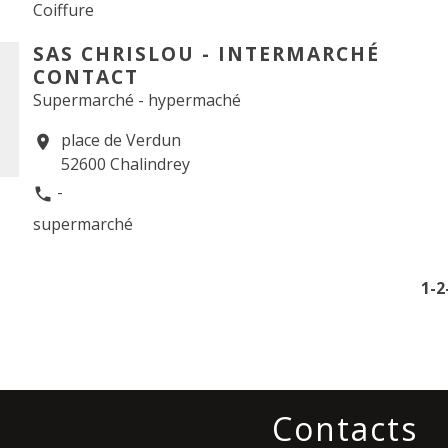
Coiffure
SAS CHRISLOU - INTERMARCHÉ
CONTACT
Supermarché - hypermaché
place de Verdun
location_on
52600 Chalindrey
-
phone
supermarché
1
-2
Contacts