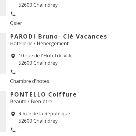
52600 Chalindrey
-
phone
Osier
PARODI Bruno- Clé Vacances
Hôtellerie / Hébergement
10 rue de l'Hotel de ville
location_on
52600 Chalindrey
-
phone
Chambre d'hotes
PONTELLO Coiffure
Beauté / Bien-être
9 Rue de la République
location_on
52600 Chalindrey
-
phone