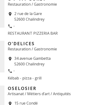
Restauration / Gastronomie
2 rue de la Gare
location_on
52600 Chalindrey
-
phone
RESTAURANT PIZZERIA BAR
O'DELICES
Restauration / Gastronomie
34 avenue Gambetta
location_on
52600 Chalindrey
-
phone
Kébab - pizza - grill
OSELOSIER
Artisanat / Métiers d’art / Antiquités
15 rue Condé
location_on