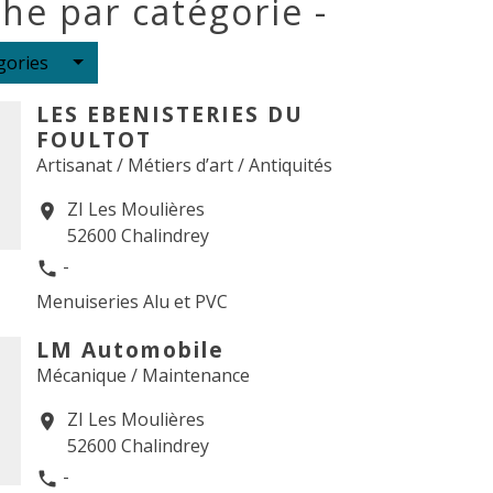
he par catégorie -
gories
LES EBENISTERIES DU
FOULTOT
Artisanat / Métiers d’art / Antiquités
ZI Les Moulières
location_on
52600 Chalindrey
-
phone
Menuiseries Alu et PVC
LM Automobile
Mécanique / Maintenance
ZI Les Moulières
location_on
52600 Chalindrey
-
phone