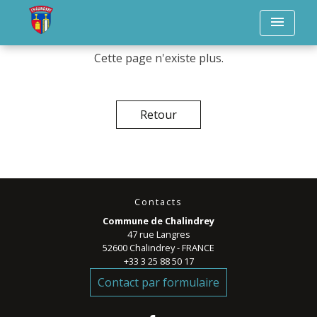
menu
Cette page n'existe plus.
Retour
Contacts
Commune de Chalindrey
47 rue Langres
52600 Chalindrey - FRANCE
+33 3 25 88 50 17
Contact par formulaire