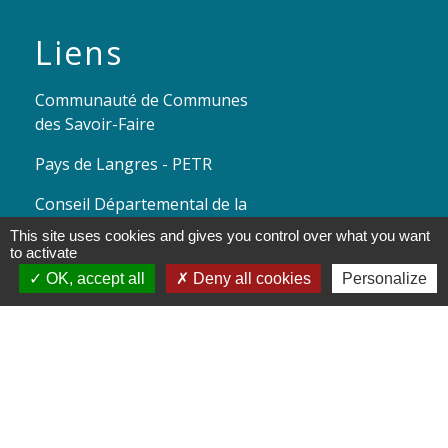
Liens
Communauté de Communes
des Savoir-Faire
Pays de Langres - PETR
Conseil Départemental de la
Haute-Marne
This site uses cookies and gives you control over what you want
to activate
Préfecture de la Haute-Marne
OK, accept all
Deny all cookies
Personalize
Conseil Régional Grand Est
Mentions légales
-
Politique de confidentialité
-
Accessibilité
-
Plan du site
-
Gestion des cookies