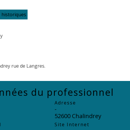
 historiques
ey
indrey rue de Langres.
nnées du professionnel
Adresse
-
52600 Chalindrey
l
Site Internet