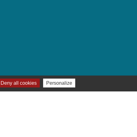
Deny all cookies
Personalize
-
Plan du site
-
Gestion des cookies
es Communes