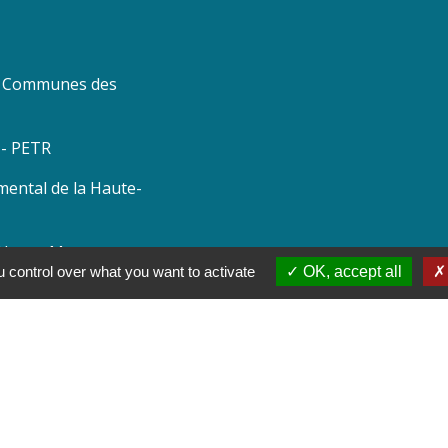
 Communes des
 - PETR
mental de la Haute-
a Haute-Marne
 control over what you want to activate
OK, accept all
 Grand Est
tions légales
-
Politique de confidentialité
-
Accessibilité
Site créé en partenariat avec Réseau d